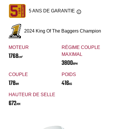
5 ANS DE GARANTIE
2024 King Of The Baggers Champion
MOTEUR
RÉGIME COUPLE
1768
MAXIMAL
cm³
3800
RPM
COUPLE
POIDS
178
416
NM
KG
HAUTEUR DE SELLE
672
MM