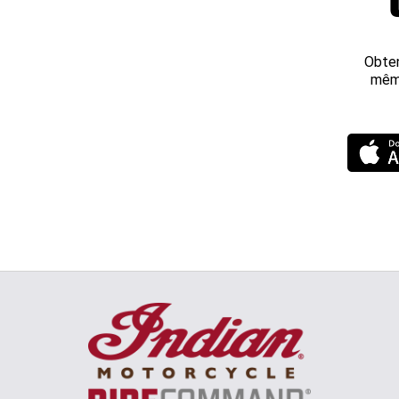
Obten
même