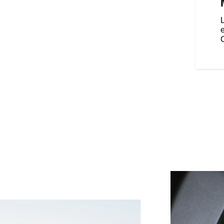
nce en termes de design et de
 son carénage sophistiqué monté
 intégral et ses feux de position
te face avant signature. Les
e design haut de gamme.