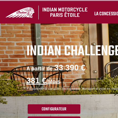
LA CONCESSI
INDIAN CHALLENGE
33 390 €
A partir de
381 €
/Mois
+ suppléments variables de logistique, transport et mise en route
CONFIGURATEUR