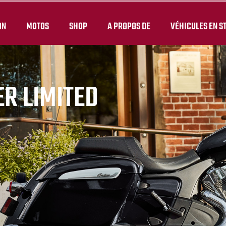
ON
MOTOS
SHOP
A PROPOS DE
VÉHICULES EN S
R LIMITED
.