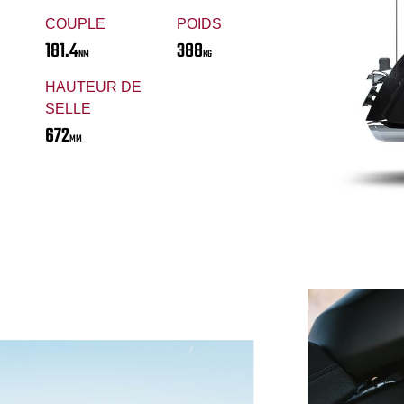
COUPLE
POIDS
181.4
388
NM
KG
HAUTEUR DE
SELLE
672
MM