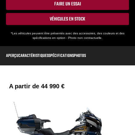
FAIRE UN ESSAI
VÉHICULES EN STOCK
*Les véhicules peuvent être présentés avec des accessoires, des couleurs et des
spécifications en option - Photo non contractuelle.
APERÇU
CARACTÉRISTIQUES
SPÉCIFICATIONS
PHOTOS
A partir de
44 990 €