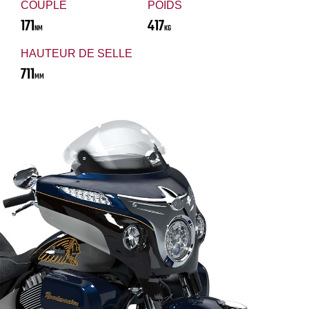
COUPLE
POIDS
171
417
NM
KG
HAUTEUR DE SELLE
711
MM