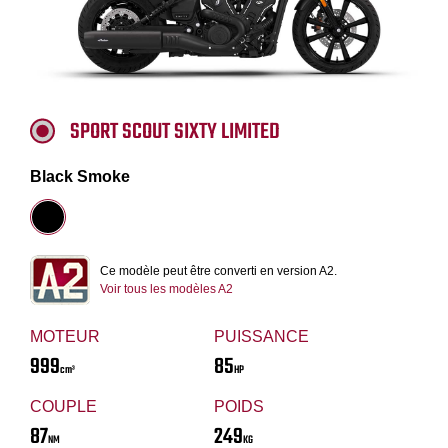
SPORT SCOUT SIXTY LIMITED
Black Smoke
Ce modèle peut être converti en version A2.
Voir tous les modèles A2
MOTEUR
PUISSANCE
999
85
cm³
HP
COUPLE
POIDS
87
249
NM
KG