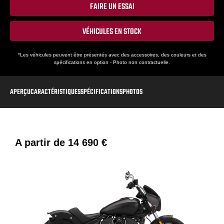
FAIRE UN ESSAI
VÉHICULES EN STOCK
*Les véhicules peuvent être présentés avec des accessoires, des couleurs et des
spécifications en option - Photo non contractuelle.
APERÇU
CARACTÉRISTIQUES
SPÉCIFICATIONS
PHOTOS
A partir de
14 690 €